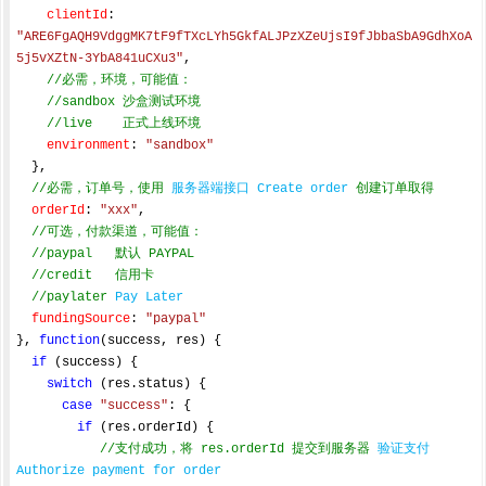
clientId
: 
"ARE6FgAQH9VdggMK7tF9fTXcLYh5GkfALJPzXZeUjsI9fJbbaSbA9GdhXoA
5j5vXZtN-3YbA841uCXu3"
,

//必需，环境，可能值：
//sandbox 沙盒测试环境
//live    正式上线环境
environment
: 
"sandbox"
  },

//必需，订单号，使用 
服务器端接口 Create order
 创建订单取得
orderId
: 
"xxx"
,

//可选，付款渠道，可能值：
//paypal   默认 PAYPAL
//credit   信用卡
//paylater 
Pay Later
fundingSource
: 
"paypal"
}, 
function
(
success, res
) 
{

if
 (success) {

switch
 (res.status) {

case
"success"
: {

if
 (res.orderId) {

//支付成功，将 res.orderId 提交到服务器 
验证支付 
Authorize payment for order