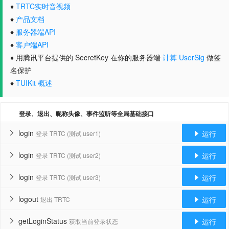
♦
TRTC实时音视频
♦
产品文档
♦
服务器端API
♦
客户端API
♦ 用腾讯平台提供的 SecretKey 在你的服务器端
计算 UserSig
做签
名保护
♦
TUIKit 概述
登录、退出、昵称头像、事件监听等全局基础接口
login
运行
登录 TRTC (测试 user1)


login
运行
登录 TRTC (测试 user2)


login
运行
登录 TRTC (测试 user3)


logout
运行
退出 TRTC


getLoginStatus
运行
获取当前登录状态

