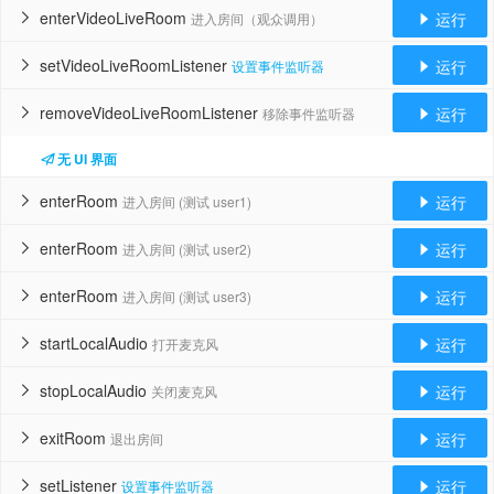
enterVideoLiveRoom
运行
进入房间（观众调用）


setVideoLiveRoomListener
运行
设置事件监听器


removeVideoLiveRoomListener
运行
移除事件监听器


无 UI 界面
enterRoom
运行
进入房间 (测试 user1)


enterRoom
运行
进入房间 (测试 user2)


enterRoom
运行
进入房间 (测试 user3)


startLocalAudio
运行
打开麦克风


stopLocalAudio
运行
关闭麦克风


exitRoom
运行
退出房间


setListener
运行
设置事件监听器

