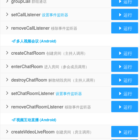
groupCall
运行
群组通话


setCallListener
运行
设置事件监听器


removeCallListener
运行
移除事件监听器


多人视频会议 (Android)
createChatRoom
运行
创建房间（主持人调用）


enterChatRoom
运行
进入房间（参会成员调用）


destroyChatRoom
运行
解散销毁房间（主持人调用）


setChatRoomListener
运行
设置事件监听器


removeChatRoomListener
运行
移除事件监听器


视频互动直播 (Android)
createVideoLiveRoom
运行
创建房间（房主调用）

