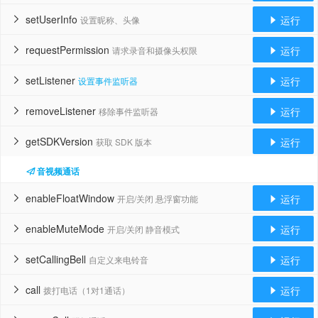
setUserInfo
运行
设置昵称、头像


requestPermission
运行
请求录音和摄像头权限


setListener
运行
设置事件监听器


removeListener
运行
移除事件监听器


getSDKVersion
运行
获取 SDK 版本


音视频通话
enableFloatWindow
运行
开启/关闭 悬浮窗功能


enableMuteMode
运行
开启/关闭 静音模式


setCallingBell
运行
自定义来电铃音


call
运行
拨打电话（1对1通话）

