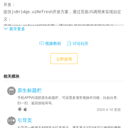
开发：

提供jsBridge.uiRefresh开发方案，通过页面JS调用来实现自定
义；

提供xapp-refresh链控方案，通过URL添加后缀来实现自定义；
展开更多
视频教程
讨论社区
立即使用
相关模块
原生标题栏
手机APP内顶部原生标题栏，可设置多项常规操作功能，比如分享、
扫一扫、返回按钮等等。
2024-4-16 更新
引导页
引导页一般用于APP首次打开展示，通常显示3至5张可以侧滑轮播图