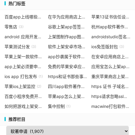
热门标签
百度app上线哪些需要软著
在华为应用商店上架安卓应用商店
苹果13证书信任设置有几个
(1)
(3)
零售店
谷歌上架app签签名
杭州app软件著作权申请条件及流程
(3)
(1)
android 应用开发框架
上架图制作app图标定制
androidstudio签名文件找不到
(1)
(1)
苹果测试分发
软件上架安卓市场
ios免签版封包
(3)
(1)
(3)
苹果上架一款软件需要多少钱钱
app抄袭属于软件著作权吗
在安卓应用商店上架app要多少钱
(1)
(2)
app上架必须要申请软著吗
免费的苹果安卓应用分发
应用宝怎么上架app需要什么条件
(2)
(1)
ios app 打包发布
https和证书那些事
重庆苹果商店上架
(1)
(1)
(4)
苹果ios上架监控
四川app软件著作权怎么申请
https 证书 子域名
(2)
(2)
(1)
百度小程序免费开发工具哪个好
苹果app怎么上架市场
https请求忽略ssl证书
(1)
(2)
(
如何把游戏上架安卓游戏平台
集中控制
macwine打包软件
(1)
(1)
(3)
推荐栏目