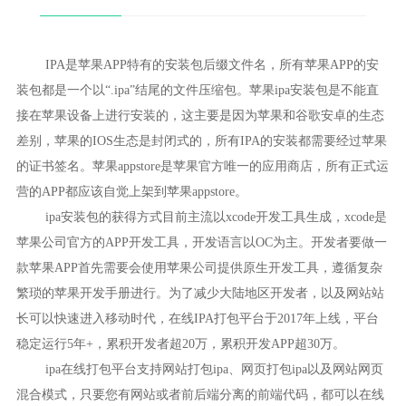
IPA是苹果APP特有的安装包后缀文件名，所有苹果APP的安
装包都是一个以“.ipa”结尾的文件压缩包。苹果ipa安装包是不能直
接在苹果设备上进行安装的，这主要是因为苹果和谷歌安卓的生态
差别，苹果的IOS生态是封闭式的，所有IPA的安装都需要经过苹果
的证书签名。苹果appstore是苹果官方唯一的应用商店，所有正式运
营的APP都应该自觉上架到苹果appstore。
ipa安装包的获得方式目前主流以xcode开发工具生成，xcode是
苹果公司官方的APP开发工具，开发语言以OC为主。开发者要做一
款苹果APP首先需要会使用苹果公司提供原生开发工具，遵循复杂
繁琐的苹果开发手册进行。为了减少大陆地区开发者，以及网站站
长可以快速进入移动时代，在线IPA打包平台于2017年上线，平台
稳定运行5年+，累积开发者超20万，累积开发APP超30万。
ipa在线打包平台支持网站打包ipa、网页打包ipa以及网站网页
混合模式，只要您有网站或者前后端分离的前端代码，都可以在线