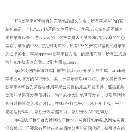
IPA是苹果APP特有的安装包后缀文件名，所有苹果APP的安
装包都是一个以“.ipa”结尾的文件压缩包。苹果ipa安装包是不能直
接在苹果设备上进行安装的，这主要是因为苹果和谷歌安卓的生态
差别，苹果的IOS生态是封闭式的，所有IPA的安装都需要经过苹果
的证书签名。苹果appstore是苹果官方唯一的应用商店，所有正式运
营的APP都应该自觉上架到苹果appstore。
ipa安装包的获得方式目前主流以xcode开发工具生成，xcode是
苹果公司官方的APP开发工具，开发语言以OC为主。开发者要做一
款苹果APP首先需要会使用苹果公司提供原生开发工具，遵循复杂
繁琐的苹果开发手册进行。为了减少大陆地区开发者，以及网站站
长可以快速进入移动时代，在线IPA打包平台于2017年上线，平台
稳定运行5年+，累积开发者超20万，累积开发APP超30万。
ipa在线打包平台支持网站打包ipa、网页打包ipa以及网站网页
混合模式，只要您有网站或者前后端分离的前端代码，都可以在线