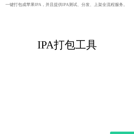
一键打包成苹果IPA，并且提供IPA测试、分发、上架全流程服务。
IPA打包工具